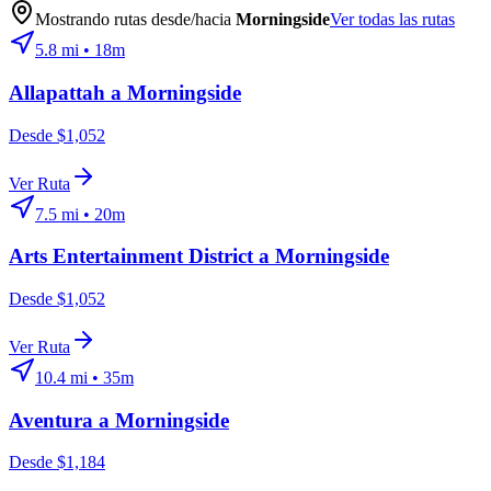
Mostrando rutas desde/hacia
Morningside
Ver todas las rutas
5.8
mi •
18m
Allapattah
a
Morningside
Desde $1,052
Ver Ruta
7.5
mi •
20m
Arts Entertainment District
a
Morningside
Desde $1,052
Ver Ruta
10.4
mi •
35m
Aventura
a
Morningside
Desde $1,184