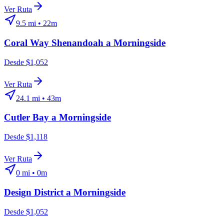
Ver Ruta
9.5
mi •
22m
Coral Way Shenandoah
a
Morningside
Desde $1,052
Ver Ruta
24.1
mi •
43m
Cutler Bay
a
Morningside
Desde $1,118
Ver Ruta
0
mi •
0m
Design District
a
Morningside
Desde $1,052