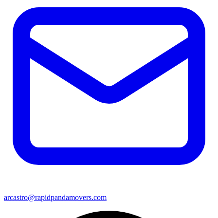
arcastro@rapidpandamovers.com