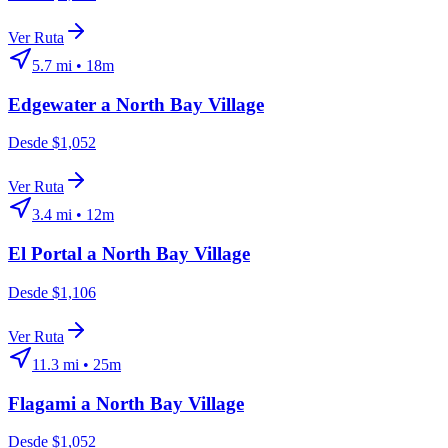
Ver Ruta
5.7
mi •
18m
Edgewater
a
North Bay Village
Desde $1,052
Ver Ruta
3.4
mi •
12m
El Portal
a
North Bay Village
Desde $1,106
Ver Ruta
11.3
mi •
25m
Flagami
a
North Bay Village
Desde $1,052