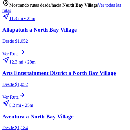
Mostrando rutas desde/hacia
North Bay Village
Ver todas las
rutas
11.3
mi •
25m
Allapattah
a
North Bay Village
Desde $1,052
Ver Ruta
12.3
mi •
28m
Arts Entertainment District
a
North Bay Village
Desde $1,052
Ver Ruta
8.2
mi •
25m
Aventura
a
North Bay Village
Desde $1,184