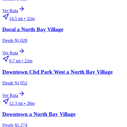
Ver Ruta
14.5
mi •
32m
Doral
a
North Bay Village
Desde $1,028
Ver Ruta
9.7
mi •
22m
Downtown Cbd Park West
a
North Bay Village
Desde $1,052
Ver Ruta
12.3
mi •
28m
Downtown
a
North Bay Village
Desde $1,274