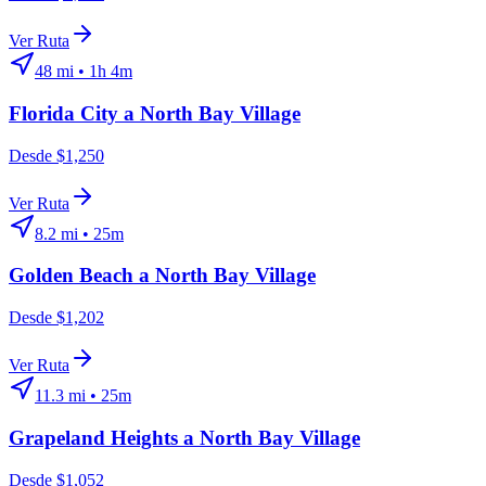
Ver Ruta
48
mi •
1h 4m
Florida City
a
North Bay Village
Desde $1,250
Ver Ruta
8.2
mi •
25m
Golden Beach
a
North Bay Village
Desde $1,202
Ver Ruta
11.3
mi •
25m
Grapeland Heights
a
North Bay Village
Desde $1,052