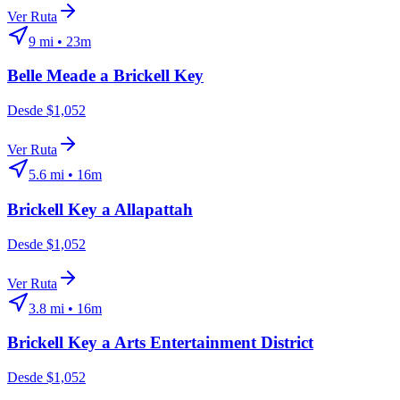
Ver Ruta
9
mi •
23m
Belle Meade
a
Brickell Key
Desde $1,052
Ver Ruta
5.6
mi •
16m
Brickell Key
a
Allapattah
Desde $1,052
Ver Ruta
3.8
mi •
16m
Brickell Key
a
Arts Entertainment District
Desde $1,052