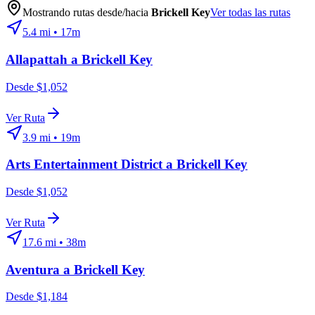
Mostrando rutas desde/hacia
Brickell Key
Ver todas las rutas
5.4
mi •
17m
Allapattah
a
Brickell Key
Desde $1,052
Ver Ruta
3.9
mi •
19m
Arts Entertainment District
a
Brickell Key
Desde $1,052
Ver Ruta
17.6
mi •
38m
Aventura
a
Brickell Key
Desde $1,184