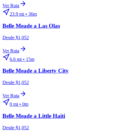
Ver Ruta
23.9
mi •
36m
Belle Meade
a
Las Olas
Desde $1,052
Ver Ruta
6.6
mi •
15m
Belle Meade
a
Liberty City
Desde $1,052
Ver Ruta
0
mi •
0m
Belle Meade
a
Little Haiti
Desde $1,052