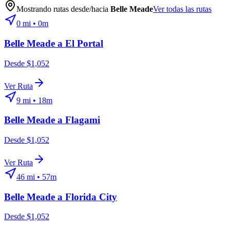
Mostrando rutas desde/hacia
Belle Meade
Ver todas las rutas
0
mi •
0m
Belle Meade
a
El Portal
Desde $1,052
Ver Ruta
9
mi •
18m
Belle Meade
a
Flagami
Desde $1,052
Ver Ruta
46
mi •
57m
Belle Meade
a
Florida City
Desde $1,052