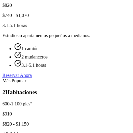
$
820
$
740
- $
1,070
3.1-5.1 horas
Estudios o apartamentos pequeños a medianos.
1 camión
2 mudanceros
3.1-5.1 horas
Reservar Ahora
Más Popular
2
Habitaciones
600-1,100 pies²
$
910
$
820
- $
1,150