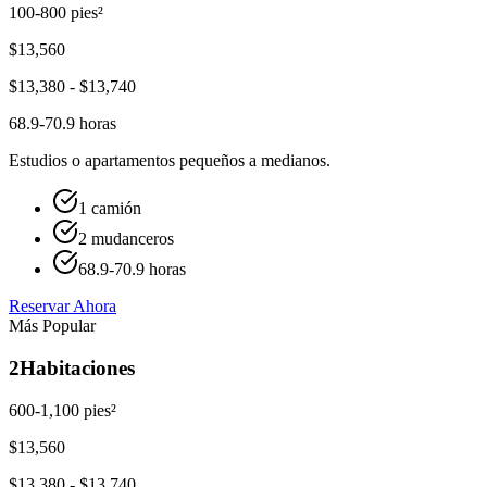
100-800 pies²
$
13,560
$
13,380
- $
13,740
68.9-70.9 horas
Estudios o apartamentos pequeños a medianos.
1 camión
2 mudanceros
68.9-70.9 horas
Reservar Ahora
Más Popular
2
Habitaciones
600-1,100 pies²
$
13,560
$
13,380
- $
13,740