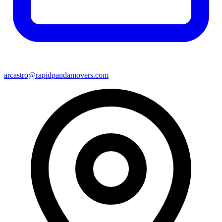
arcastro@rapidpandamovers.com