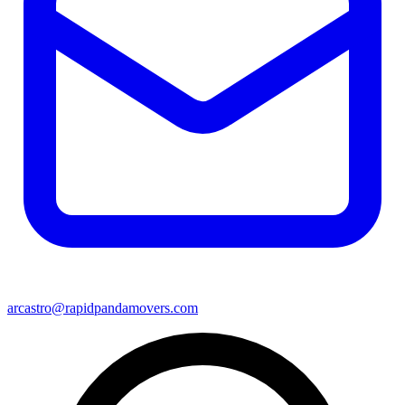
arcastro@rapidpandamovers.com