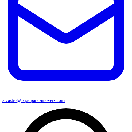
arcastro@rapidpandamovers.com