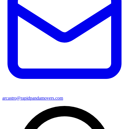
arcastro@rapidpandamovers.com