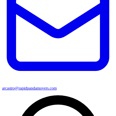
arcastro@rapidpandamovers.com